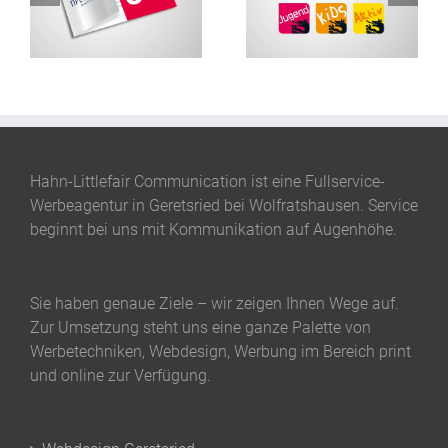
Corporate Design
Veranstaltungreihe der
Agrikult
Stadt Wolfratshausen
Hahn-Littlefair Communication ist eine Fullservice-
Werbeagentur in Geretsried bei Wolfratshausen. Service
beginnt bei uns mit Kommunikation auf Augenhöhe.
Sie haben genaue Ziele – wir zeigen Ihnen Wege auf.
Zur Umsetzung steht uns eine ganze Palette von
Werbetechniken, Webdesign, Werbung im Bereich print
und online zur Verfügung.