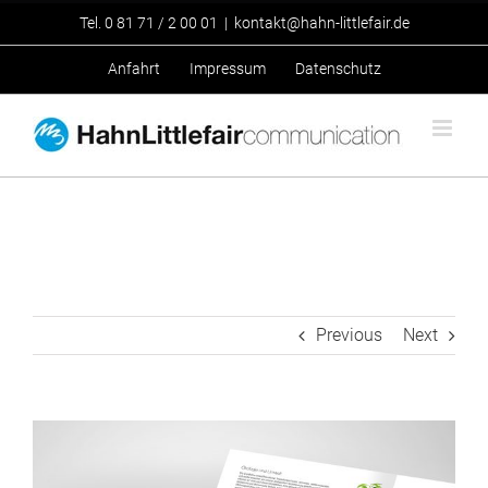
Zum
Tel.
0 81 71 / 2 00 01
|
kontakt@hahn-littlefair.de
Inhalt
springen
Anfahrt
Impressum
Datenschutz
Previous
Next