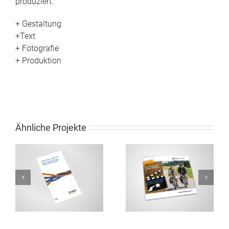
produziert.
+ Gestaltung
+Text
+ Fotografie
+ Produktion
Ähnliche Projekte
Faltblatt Stadt
Klappkarte Einladung
Wolfratshausen Hubert
Jubiläum 90 Jahre
e
und Staller