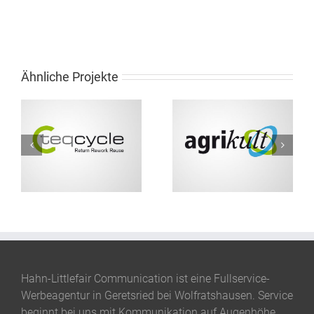
Ähnliche Projekte
Logoentwicklung
Logoentwicklung
Agikult
Teqport Reversys
Hahn-Littlefair Communication ist eine Fullservice-
Werbeagentur in Geretsried bei Wolfratshausen. Service
beginnt bei uns mit Kommunikation auf Augenhöhe.