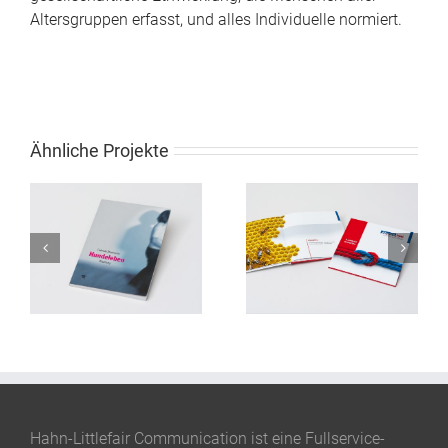
Altersgruppen erfasst, und alles Individuelle normiert.
Ähnliche Projekte
Buchgestaltung DLoG
Buchgestaltung Atelier
i
Imagebook
Fleißner
Hahn-Littlefair Communication ist eine Fullservice-