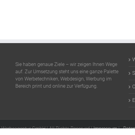
W
Sie haben genaue Ziele – wir zeigen Ihnen Wege
auf. Zur Umsetzung steht uns eine ganze Palette
S
von Werbetechniken, Webdesign, Werbung im
Bereich print und online zur Verfügung.
O
E
 Werbeagentur GmbH | All Rights Reserved |
Impressum
|
Daten