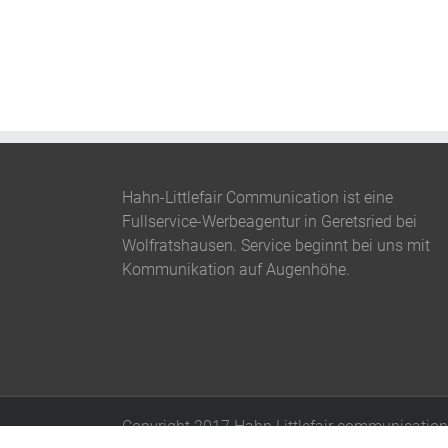
Hahn-Littlefair Communication ist eine
Fullservice-Werbeagentur in Geretsried bei
Wolfratshausen. Service beginnt bei uns mit
Kommunikation auf Augenhöhe.
Copyright 2017 Hahn Littlefair communication