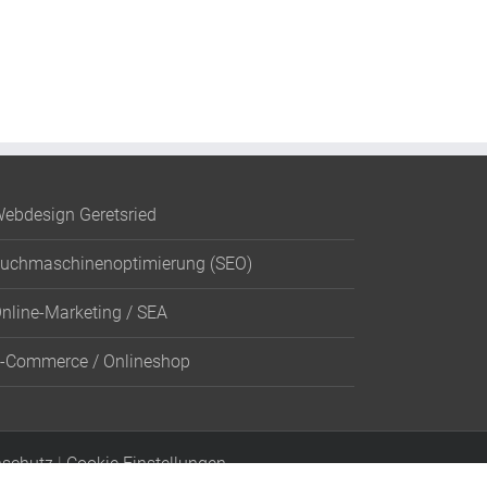
ebdesign Geretsried
uchmaschinenoptimierung (SEO)
nline-Marketing / SEA
-Commerce / Onlineshop
schutz
|
Cookie Einstellungen