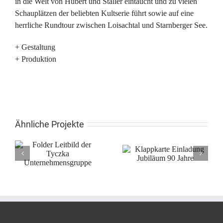
in die Welt von Hubert und Staller eintaucht und zu vielen
Schauplätzen der beliebten Kultserie führt sowie auf eine
herrliche Rundtour zwischen Loisachtal und Starnberger See.
+ Gestaltung
+ Produktion
Ähnliche Projekte
Klappkarte Einladung
Folder Advantech-DLoG
Jubiläum 90 Jahre
Produktvorstellung
e