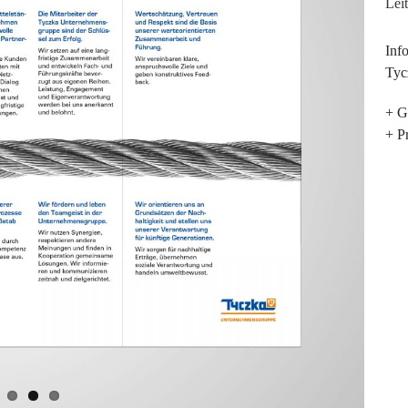
Lei
Inf
Tyc
+ G
+ P