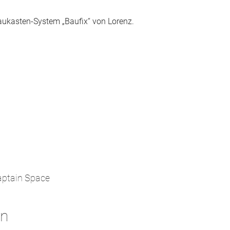
aukasten-System „Baufix“ von Lorenz.
aptain Space
gn